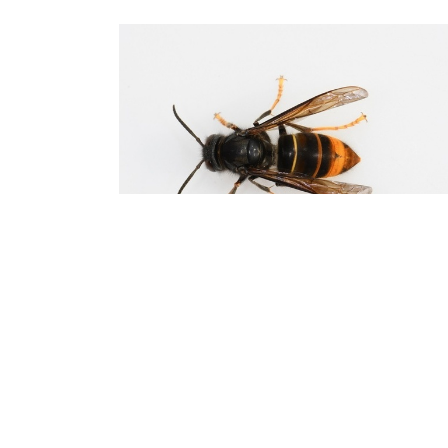
Asiatische Hornisse breitet sich
weiter aus
Die Asiatische Hornisse breitet sich trotz
umfangreichen Bekämpfungsmaßnahmen de
Landes weiter in Baden-Württemberg aus. Di
Bevölkerung ist zur Meldung von Königinnen
und Nestern aufgerufen.