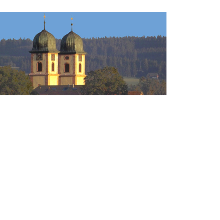
Spendenaufruf der Stiftung
Sozialfond
Die Stiftung Sozialfond bittet um Spenden.