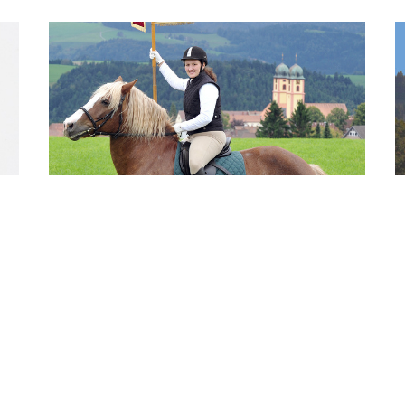
Feste rund ums Pferd
Termine der Feste rund ums Pferd im Jahr
2026
s
e